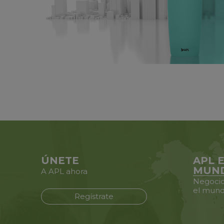
ÚNETE
APL 
MUN
A APL ahora
Negocio
el mund
Regístrate