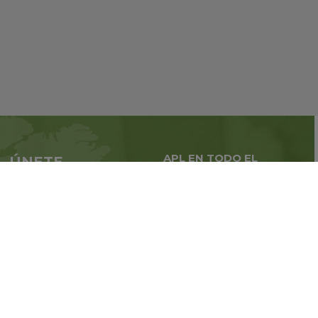
APL EN TODO EL
ÚNETE
MUNDO
A APL ahora
Negocios globales en
todo
el mundo.
Regístrate
¡Mantente al corriente de las noticias de la empresa!
SÍGUENOS EN: