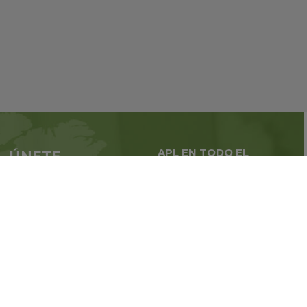
APL EN TODO EL
ÚNETE
MUNDO
A APL ahora
Negocios globales en
todo
el mundo.
Regístrate
¡Mantente al corriente de las noticias de la empresa!
SÍGUENOS EN: