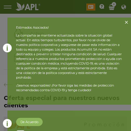
0
Estimados Asociados!
Activo
La compañía se mantiene actualizada sobre la situación global
actual. En estos tiempos turbulentos, por favor no se olvide de
nuestra política corporativa y asegúrese de pasar esta información a
todo su equipo y colegas. Los productos Acumullit SA no están
Historia
destinados a prevenir o tratar ninguna condición de salud. Cualquier
referencia a nuestros productos prometiendo protección o ayuda con
2026 Año
2025 Año
cualquier condición médica, incluyendo COVID-19, es una violación
de la política de la empresa y está estrictamente prohibida. Esto es
una violación de la política corporativa y está estrictamente
prohibido.
Volver atrás
¡Seamos responsables! ¡Por favor siga las medidas de protección
recomendadas contra COVID-19 y tenga cuidado!
Oferta especial para nuestros nuevos
clientes
De Acuerdo