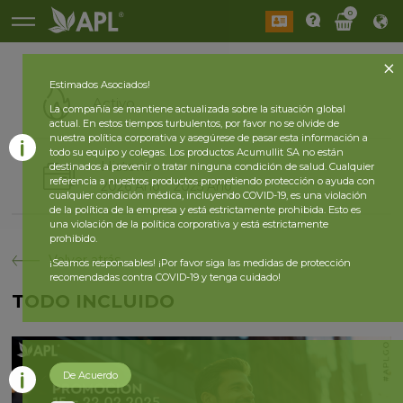
0
Estimados Asociados!
Activo
La compañía se mantiene actualizada sobre la situación global
actual. En estos tiempos turbulentos, por favor no se olvide de
nuestra política corporativa y asegúrese de pasar esta información a
todo su equipo y colegas. Los productos Acumullit SA no están
Historia
destinados a prevenir o tratar ninguna condición de salud. Cualquier
referencia a nuestros productos prometiendo protección o ayuda con
2026 Año
2025 Año
cualquier condición médica, incluyendo COVID-19, es una violación
de la política de la empresa y está estrictamente prohibida. Esto es
una violación de la política corporativa y está estrictamente
prohibido.
Volver atrás
¡Seamos responsables! ¡Por favor siga las medidas de protección
recomendadas contra COVID-19 y tenga cuidado!
TODO INCLUIDO
De Acuerdo